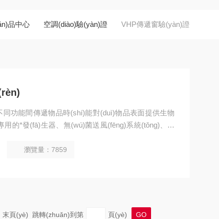
ǎn)品中心
空調(diào)驗(yàn)證
VHP傳遞窗驗(yàn)證
èn)
同功能間傳遞物品時(shí)能對(duì)物品表面提供生物
*發(fā)生器、無(wú)菌送風(fēng)系統(tǒng)、電
ng)、滅菌后處殘留系統(tǒng)、專門的HMI（人機(jī)界
g)。廣泛用于制藥、醫(yī)療、衛(wèi)生、生物試驗(yà
瀏覽量：7859
。
) 末頁(yè) 跳轉(zhuǎn)到第
頁(yè)