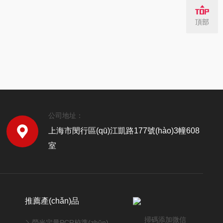
頂部
公司地址：
上海市閔行區(qū)江凱路177號(hào)3幢608
室
推薦產(chǎn)品
掃碼添加微信
熒光定量PCR校準(zhǔn)