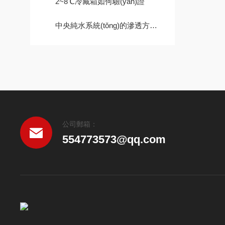
2~8℃冷藏箱如何驗(yàn)證
中央純水系統(tǒng)的滲透方法及技術(shù)要求說(shuō)明
公司郵箱：
554773573@qq.com