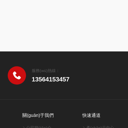
服務(wù)熱線：
13564153457
關(guān)于我們
快速通道
公司簡(jiǎn)介
產(chǎn)品中心